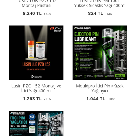
LUSIN LUB PZO 152
LUSIN LUB PM 1001
Montaj Pastası
Yüksek Sıcaklık Yağı 400ml
8.240 TL
824 TL
+ KDV
+ KDV
Lusin PZO 152 Montaj ve
Mouldpro İtici Pim/Kızak
İtici Yağı 400 ml
Yağlayıcı
1.263 TL
1.044 TL
+ KDV
+ KDV