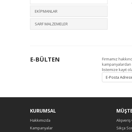
EKİPMANLAR
SARF MALZEMELER
E-BÜLTEN
Firmamız hakkınd
kampanyalardan h
listemize kayıt ola
KURUMSAL
MÜŞTE
Hakkımızda
Alışveriş
Kampanyalar
Sıkça So