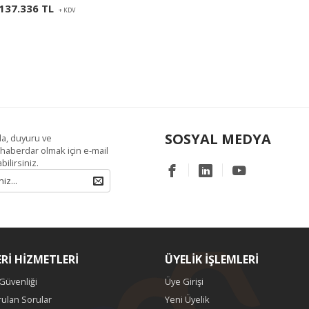
137.336 TL
+ KDV
SOSYAL MEDYA
a, duyuru ve
aberdar olmak için e-mail
bilirsiniz.
Rİ HİZMETLERİ
ÜYELİK İŞLEMLERİ
 Güvenliği
Üye Girişi
rulan Sorular
Yeni Üyelik