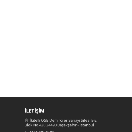
İLETİŞİM
İkitelli OSB Demirciler Sanayi Sitesi E-2
Blok No.420 34490 Başakşehir - İstanbul