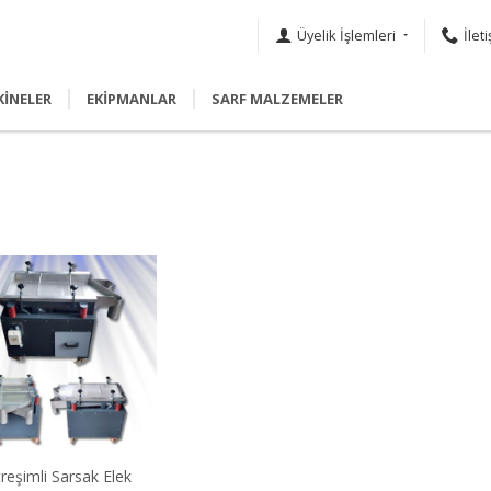
Üyelik İşlemleri
İlet
İNELER
EKİPMANLAR
SARF MALZEMELER
treşimli Sarsak Elek