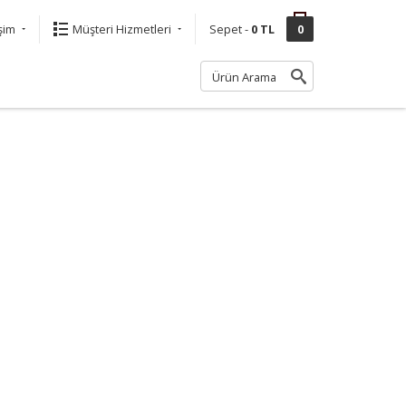
işim
Müşteri Hizmetleri
Sepet -
0 TL
0